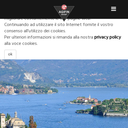
Informativa:
Toggl
Agifin usa i cookies per poter configurare in modo ottimale e
naviga
migliorare costantemente le sue pagine web.
Continuando ad utilizzare il sito Internet fornite il vostro
consenso all'utilizzo dei cookies.
Per ulteriori informazioni si rimanda alla nostra
privacy policy
alla voce cookies.
ok