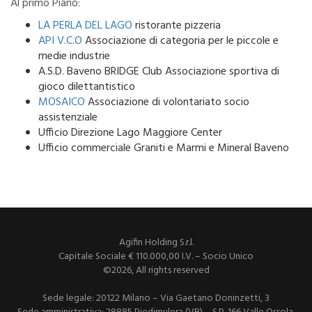
Al primo Piano:
LA PERLA DEL LAGO
ristorante pizzeria
API V.C.O
Associazione di categoria per le piccole e
medie industrie
A.S.D. Baveno BRIDGE Club Associazione sportiva di
gioco dilettantistico
MOSAICO
Associazione di volontariato socio
assistenziale
Ufficio Direzione Lago Maggiore Center
Ufficio commerciale Graniti e Marmi e Mineral Baveno
Agifin Holding S.r.l.
Capitale Sociale € 110.000,00 I.V. – Socio Unico
©2026, All rights reserved
Sede legale: 20122 Milano – Via Gaetano Doninzetti, 3