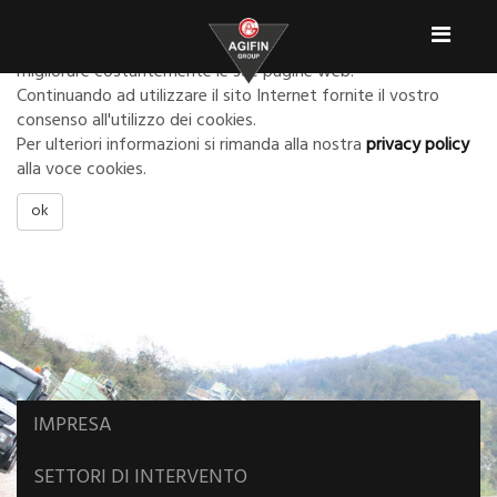
Informativa:
Toggl
Agifin usa i cookies per poter configurare in modo ottimale e
naviga
migliorare costantemente le sue pagine web.
Continuando ad utilizzare il sito Internet fornite il vostro
consenso all'utilizzo dei cookies.
Per ulteriori informazioni si rimanda alla nostra
privacy policy
alla voce cookies.
ok
IMPRESA
SETTORI DI INTERVENTO