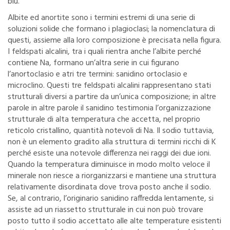
blu.
Albite ed anortite sono i termini estremi di una serie di
soluzioni solide che formano i plagioclasi; la nomenclatura di
questi, assieme alla loro composizione è precisata nella figura.
I feldspati alcalini, tra i quali rientra anche l’albite perché
contiene Na, formano un’altra serie in cui figurano
l’anortoclasio e atri tre termini: sanidino ortoclasio e
microclino. Questi tre feldspati alcalini rappresentano stati
strutturali diversi a partire da un’unica composizione; in altre
parole in altre parole il sanidino testimonia l’organizzazione
strutturale di alta temperatura che accetta, nel proprio
reticolo cristallino, quantità notevoli di Na. Il sodio tuttavia,
non è un elemento gradito alla struttura di termini ricchi di K
perché esiste una notevole differenza nei raggi dei due ioni.
Quando la temperatura diminuisce in modo molto veloce il
minerale non riesce a riorganizzarsi e mantiene una struttura
relativamente disordinata dove trova posto anche il sodio.
Se, al contrario, l’originario sanidino raffredda lentamente, si
assiste ad un riassetto strutturale in cui non può trovare
posto tutto il sodio accettato alle alte temperature esistenti