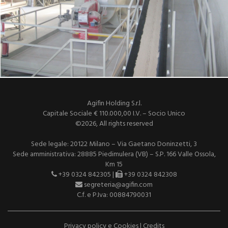
Agifin Holding S.r.l.
Capitale Sociale € 110.000,00 I.V. – Socio Unico
©2026, All rights reserved
Sede legale: 20122 Milano – Via Gaetano Doninzetti, 3
Sede amministrativa: 28885 Piedimulera (VB) – S.P. 166 Valle Ossola,
Km 15
+39 0324 842305 |
+39 0324 842308
segreteria@agifin.com
C.f. e P.Iva: 00884790031
Privacy policy e Cookies
|
Credits