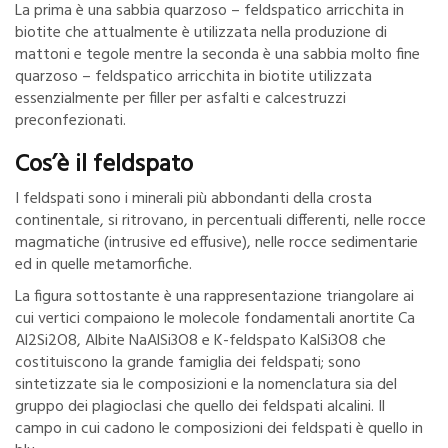
La prima è una sabbia quarzoso – feldspatico arricchita in
biotite che attualmente è utilizzata nella produzione di
mattoni e tegole mentre la seconda è una sabbia molto fine
quarzoso – feldspatico arricchita in biotite utilizzata
essenzialmente per filler per asfalti e calcestruzzi
preconfezionati.
Cos’è il feldspato
I feldspati sono i minerali più abbondanti della crosta
continentale, si ritrovano, in percentuali differenti, nelle rocce
magmatiche (intrusive ed effusive), nelle rocce sedimentarie
ed in quelle metamorfiche.
La figura sottostante è una rappresentazione triangolare ai
cui vertici compaiono le molecole fondamentali anortite Ca
Al2Si2O8, Albite NaAlSi3O8 e K-feldspato KalSi3O8 che
costituiscono la grande famiglia dei feldspati; sono
sintetizzate sia le composizioni e la nomenclatura sia del
gruppo dei plagioclasi che quello dei feldspati alcalini. Il
campo in cui cadono le composizioni dei feldspati è quello in