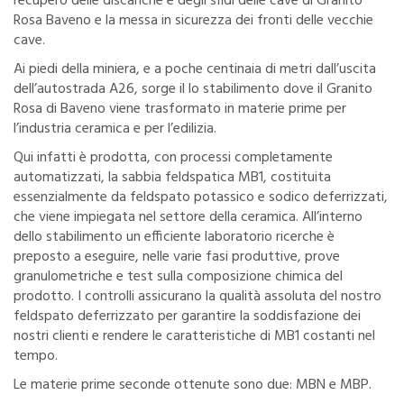
recupero delle discariche e degli sfidi delle cave di Granito
Rosa Baveno e la messa in sicurezza dei fronti delle vecchie
cave.
Ai piedi della miniera, e a poche centinaia di metri dall’uscita
dell’autostrada A26, sorge il lo stabilimento dove il Granito
Rosa di Baveno viene trasformato in materie prime per
l’industria ceramica e per l’edilizia.
Qui infatti è prodotta, con processi completamente
automatizzati, la sabbia feldspatica MB1, costituita
essenzialmente da feldspato potassico e sodico deferrizzati,
che viene impiegata nel settore della ceramica. All’interno
dello stabilimento un efficiente laboratorio ricerche è
preposto a eseguire, nelle varie fasi produttive, prove
granulometriche e test sulla composizione chimica del
prodotto. I controlli assicurano la qualità assoluta del nostro
feldspato deferrizzato per garantire la soddisfazione dei
nostri clienti e rendere le caratteristiche di MB1 costanti nel
tempo.
Le materie prime seconde ottenute sono due: MBN e MBP.